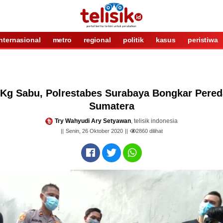
internasional
metro
regional
politik
kasus
peristiwa
Kg Sabu, Polrestabes Surabaya Bongkar Pered
Sumatera
Try Wahyudi Ary Setyawan
, telisik indonesia
Senin, 26 Oktober 2020
2860
dilihat