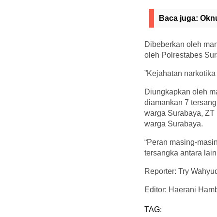
Baca juga:
Oknu
Dibeberkan oleh mant
oleh Polrestabes Sur
”Kejahatan narkotika 
Diungkapkan oleh ma
diamankan 7 tersangk
warga Surabaya, ZT (
warga Surabaya.
“Peran masing-masing
tersangka antara lai
Reporter: Try Wahyu
Editor: Haerani Hamb
TAG: