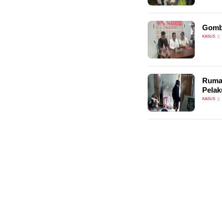
Gombe
KASUS
Rumah
Pelak
KASUS