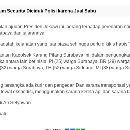
m Security Diciduk Polisi karena Jual Sabu
an ajudan Presiden Jokowi ini, perang terhadap peredaran nar
abaya dan jajarannya.
adalah kejahatan yang luar biasa sehingga perlu dikikis habis,” j
ntan Kapolsek Karang Pilang Surabaya ini, dalam pengungkap
a antara lain berinisial PI (25) warga Surabaya, BR (29) warg
32) warga Surabaya, TH (52) warga Sidoarjo, MI (38) warga Si
 tersangka ada kurir dan pengedar. Dan sarana transportasi y
n lewat ekspedisi, menggunakan sarana kereta api dan sarana la
di Ari Setyawan
ali