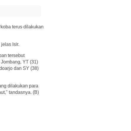
koba terus dilakukan
elas Isir.
an tersebut
a Jombang, YT (31)
doarjo dan SY (38)
ang dilakukan para
ut," tandasnya. (B)