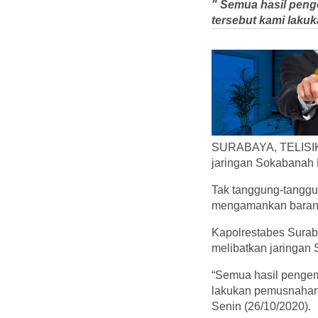
" Semua hasil penge
tersebut kami laku
SURABAYA, TELISIK.I
jaringan Sokabanah
Tak tanggung-tanggun
mengamankan barang b
Kapolrestabes Surab
melibatkan jaringan
“Semua hasil pengemb
lakukan pemusnahan 
Senin (26/10/2020).