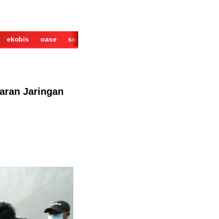
ekobis
oase
sosok
cerita
derita
wisata
kuliner
aran Jaringan