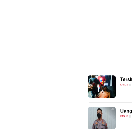
Ters
KASUS
Uang
KASUS