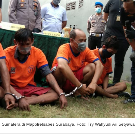
n Sumatera di Mapolretsabes Surabaya. Foto: Try Wahyudi Ari Setyawan