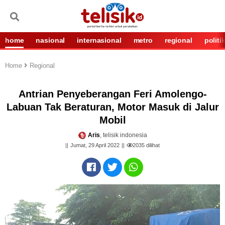
home
nasional
internasional
metro
regional
politi
Home
Regional
Antrian Penyeberangan Feri Amolengo-
Labuan Tak Beraturan, Motor Masuk di Jalur
Mobil
Aris
, telisik indonesia
Jumat, 29 April 2022
2035
dilihat