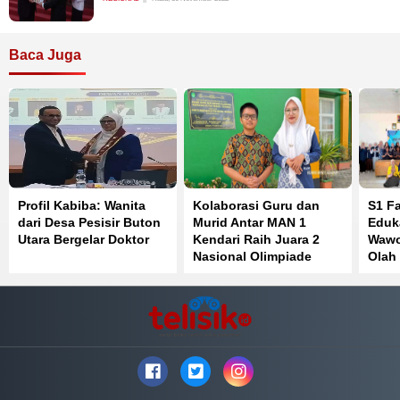
Baca Juga
Profil Kabiba: Wanita
Kolaborasi Guru dan
S1 F
dari Desa Pesisir Buton
Murid Antar MAN 1
Eduk
Utara Bergelar Doktor
Kendari Raih Juara 2
Wawo
Nasional Olimpiade
Olah
Bahasa Inggris
Perk
Kese