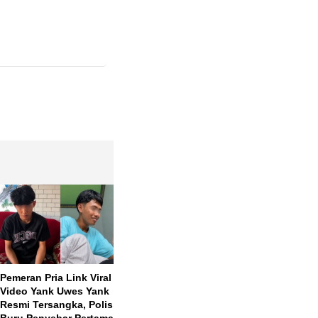
Pemeran Pria Link Viral
Susunan Upacara 17
Tambaha
Video Yank Uwes Yank
Agustus 2026 di
Gaji PP
Resmi Tersangka, Polisi
Sekolah Sesuai
490 Dae