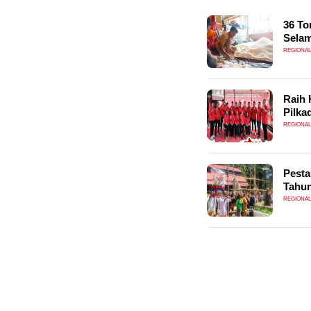
36 To
Sela
REGIONAL
Raih 
Pilka
REGIONAL
Pesta
Tahu
REGIONAL