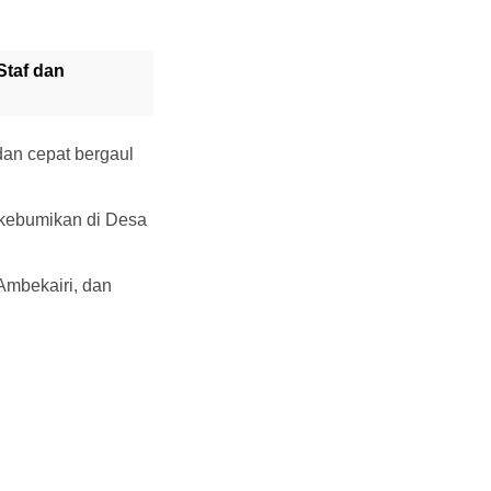
Staf dan
an cepat bergaul
kebumikan di Desa
Ambekairi, dan