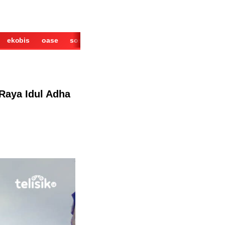
ekobis
oase
sosok
cerita
derita
wisata
kuliner
 Raya Idul Adha