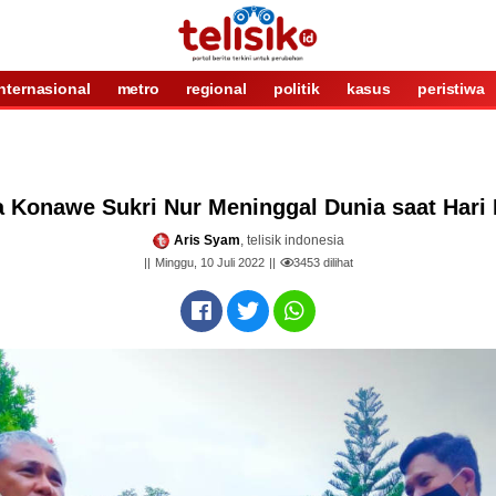
internasional
metro
regional
politik
kasus
peristiwa
a Konawe Sukri Nur Meninggal Dunia saat Hari
Aris Syam
, telisik indonesia
Minggu, 10 Juli 2022
3453
dilihat