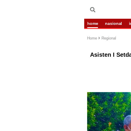
home
nasional
Home
Regional
Asisten I Setd