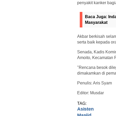
penyakit kanker bagi
Baca Juga:
Ind
Masyarakat
Akbar berkisah sela
serta baik kepada ora
Senada, Kadis Komi
Amoito, Kecamatan 
"Rencana besok dilep
dimakamkan di pemak
Penulis: Aris Syam
Editor: Musdar
TAG:
Asisten
Masjid