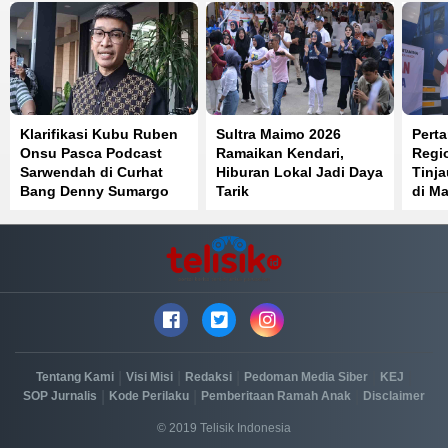
Klarifikasi Kubu Ruben
Sultra Maimo 2026
Perta
Onsu Pasca Podcast
Ramaikan Kendari,
Regi
Sarwendah di Curhat
Hiburan Lokal Jadi Daya
Tinj
Bang Denny Sumargo
Tarik
di Ma
Distr
Berja
|
|
|
|
|
Tentang Kami
Visi Misi
Redaksi
Pedoman Media Siber
KEJ
|
|
|
SOP Jurnalis
Kode Perilaku
Pemberitaan Ramah Anak
Disclaimer
© 2019 Telisik Indonesia