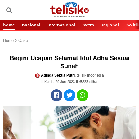
home
nasional
internasional
metro
regional
politi
Home
Oase
Begini Ucapan Selamat Idul Adha Sesuai
Sunah
Adinda Septia Putri
, telisik indonesia
Kamis, 29 Juni 2023
557
dilihat