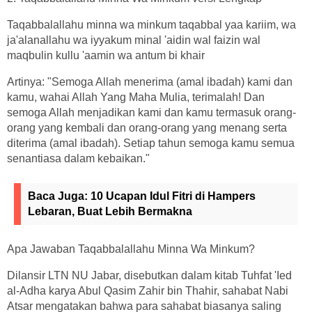
Taqabbalallahu minna wa minkum taqabbal yaa kariim, wa
ja'alanallahu wa iyyakum minal 'aidin wal faizin wal
maqbulin kullu 'aamin wa antum bi khair
Artinya: "Semoga Allah menerima (amal ibadah) kami dan
kamu, wahai Allah Yang Maha Mulia, terimalah! Dan
semoga Allah menjadikan kami dan kamu termasuk orang-
orang yang kembali dan orang-orang yang menang serta
diterima (amal ibadah). Setiap tahun semoga kamu semua
senantiasa dalam kebaikan."
Baca Juga:
10 Ucapan Idul Fitri di Hampers
Lebaran, Buat Lebih Bermakna
Apa Jawaban Taqabbalallahu Minna Wa Minkum?
Dilansir LTN NU Jabar, disebutkan dalam kitab Tuhfat 'Ied
al-Adha karya Abul Qasim Zahir bin Thahir, sahabat Nabi
Atsar mengatakan bahwa para sahabat biasanya saling