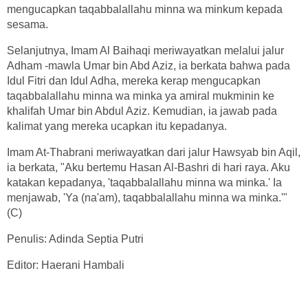
mengucapkan taqabbalallahu minna wa minkum kepada
sesama.
Selanjutnya, Imam Al Baihaqi meriwayatkan melalui jalur
Adham -mawla Umar bin Abd Aziz, ia berkata bahwa pada
Idul Fitri dan Idul Adha, mereka kerap mengucapkan
taqabbalallahu minna wa minka ya amiral mukminin ke
khalifah Umar bin Abdul Aziz. Kemudian, ia jawab pada
kalimat yang mereka ucapkan itu kepadanya.
Imam At-Thabrani meriwayatkan dari jalur Hawsyab bin Aqil,
ia berkata, "Aku bertemu Hasan Al-Bashri di hari raya. Aku
katakan kepadanya, 'taqabbalallahu minna wa minka.' Ia
menjawab, 'Ya (na'am), taqabbalallahu minna wa minka.'"
(C)
Penulis: Adinda Septia Putri
Editor: Haerani Hambali