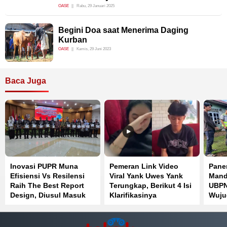
OASE
Rabu, 29 Januari 2025
Begini Doa saat Menerima Daging
Kurban
OASE
Kamis, 29 Juni 2023
Baca Juga
Inovasi PUPR Muna
Pemeran Link Video
Pane
Efisiensi Vs Resilensi
Viral Yank Uwes Yank
Mand
Raih The Best Report
Terungkap, Berikut 4 Isi
UBPN
Design, Diusul Masuk
Klarifikasinya
Wuju
IGA Awrad
Pang
Masy