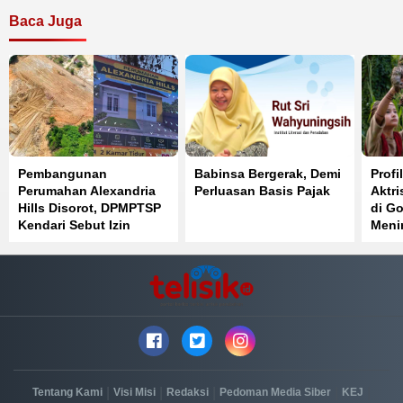
Baca Juga
Pembangunan
Babinsa Bergerak, Demi
Profi
Perumahan Alexandria
Perluasan Basis Pajak
Aktri
Hills Disorot, DPMPTSP
di Go
Kendari Sebut Izin
Meni
Belum Rampung
Tahu
|
|
|
|
|
Tentang Kami
Visi Misi
Redaksi
Pedoman Media Siber
KEJ