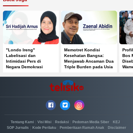
"Londo Ireng"
Memotret Kondisi
Profi
Labelisasi dan
Kesehatan Bangsa:
Bos 
Intimidasi Pers di
Menjawab Ancaman Dua
Diseb
Negara Demokrasi
Triple Burden pada Usia
Wame
ke-81 Kemerdekaan RI
|
|
|
|
|
Tentang Kami
Visi Misi
Redaksi
Pedoman Media Siber
KEJ
|
|
|
SOP Jurnalis
Kode Perilaku
Pemberitaan Ramah Anak
Disclaimer