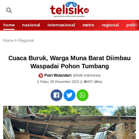
home
nasional
internasional
metro
regional
politi
Home
Regional
Cuaca Buruk, Warga Muna Barat Diimbau
Waspadai Pohon Tumbang
Putri Wulandari
, telisik indonesia
Rabu, 06 Desember 2023
437
dilihat