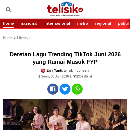
home
nasional
internasional
metro
regional
politi
Home
Lifestyle
Deretan Lagu Trending TikTok Juni 2026
yang Ramai Masuk FYP
Erni Yanti
, telisik indonesia
Senin, 08 Juni 2026
2259
dilihat