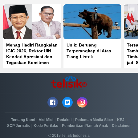
Menag Hadiri Rangkaian
Unik: Beruang
Ters
IGIC 2026, Rektor UIN
Terperangkap di Atas
Tamb
Kendari Apresiasi dan
Tiang Listrik
Timb
Tegaskan Komitmen
jadi 
|
|
|
|
|
Tentang Kami
Visi Misi
Redaksi
Pedoman Media Siber
KEJ
|
|
|
SOP Jurnalis
Kode Perilaku
Pemberitaan Ramah Anak
Disclaimer
© 2019 Telisik Indonesia