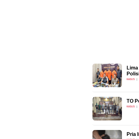
Lima 
Polis
KASUS
TO Pe
KASUS
Pria