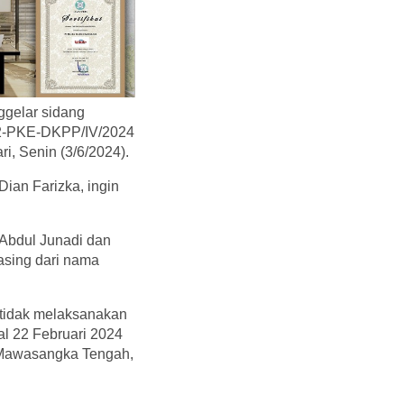
gelar sidang
62-PKE-DKPP/IV/2024
i, Senin (3/6/2024).
ian Farizka, ingin
Abdul Junadi dan
asing dari nama
 tidak melaksanakan
l 22 Februari 2024
 Mawasangka Tengah,