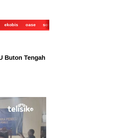
ekobis
oase
sosok
cerita
derita
wisata
kuliner
U Buton Tengah