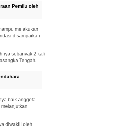
aan Pemilu oleh
 mampu melakukan
endasi disampaikan
hnya sebanyak 2 kali
wasangka Tengah.
endahara
nya baik anggota
k melanjutkan
a diwakili oleh