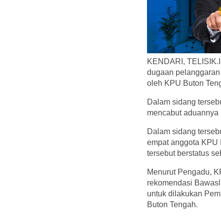
KENDARI, TELISIK.I
dugaan pelanggaran 
oleh KPU Buton Tenga
Dalam sidang tersebu
mencabut aduannya n
Dalam sidang terseb
empat anggota KPU B
tersebut berstatus s
Menurut Pengadu, KP
rekomendasi Bawaslu
untuk dilakukan Pe
Buton Tengah.