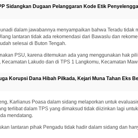
P Sidangkan Dugaan Pelanggaran Kode Etik Penyelenggar
 Junadi dalam jawabannya menyampaikan bahwa Teradu tidak
ang lantaran tidak ada rekomendasi dari Bawaslu dan rekom
 sudah selesai di Buton Tengah.
anakan PSU, karena ditemukan ada yang menggunakan hak pili
ibu, Kecamatan Lakudo dan di TPS 1 Langkomu, Kecamatan Ma
uga Korupsi Dana Hibah Pilkada, Kejari Muna Tahan Eks B
ng, Karlianus Poasa dalam sidang melaporkan untuk evaluasi
 terlibat dalam TPS yang dimaksud tidak diizinkan lagi untu
ada mendatang.
kan lantaran pihak Pengadu tidak hadir dalam sidang dan hany