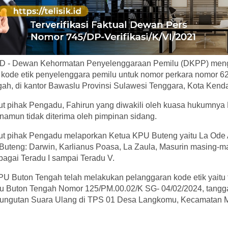
D - Dewan Kehormatan Penyelenggaraan Pemilu (DKPP) meng
kode etik penyelenggara pemilu untuk nomor perkara nomor 
h, di kantor Bawaslu Provinsi Sulawesi Tenggara, Kota Kendar
t pihak Pengadu, Fahirun yang diwakili oleh kuasa hukumnya D
amun tidak diterima oleh pimpinan sidang.
ut pihak Pengadu melaporkan Ketua KPU Buteng yaitu La Ode 
uteng: Darwin, Karlianus Poasa, La Zaula, Masurin masing-m
ebagai Teradu I sampai Teradu V.
U Buton Tengah telah melakukan pelanggaran kode etik yaitu
 Buton Tengah Nomor 125/PM.00.02/K SG- 04/02/2024, tangga
mungutan Suara Ulang di TPS 01 Desa Langkomu, Kecamatan