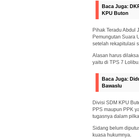
Baca Juga:
DKP
KPU Buton
Pihak Teradu Abdul
Pemungutan Suara Ul
setelah rekapitulasi
Alasan harus dilaks
yaitu di TPS 7 Lol
Baca Juga:
Did
Bawaslu
Divisi SDM KPU Bute
PPS maupun PPK yang
tugasnya dalam pilk
Sidang belum diputus
kuasa hukumnya.