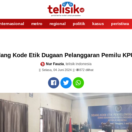
internasional
metro
regional
politik
kasus
peristiwa
dang Kode Etik Dugaan Pelanggaran Pemilu KP
Nur Fauzia
, telisik indonesia
Selasa, 04 Juni 2024
372
dilihat