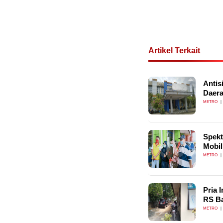
Artikel Terkait
Antis
Daer
METRO
Spekt
Mobil
METRO
Pria 
RS Ba
METRO