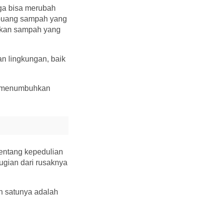
uga bisa merubah
mbuang sampah yang
hkan sampah yang
an lingkungan, baik
uk menumbuhkan
tentang kepedulian
ugian dari rusaknya
ah satunya adalah