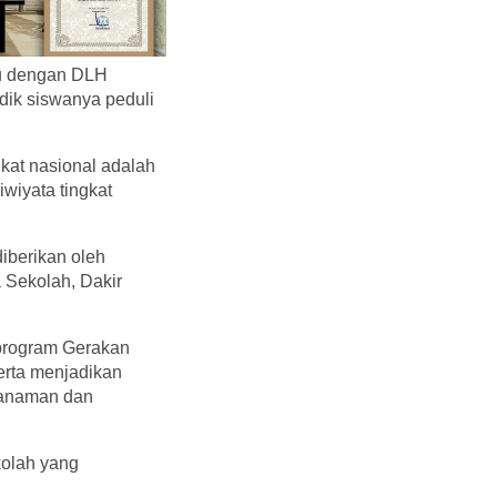
tu dengan DLH
dik siswanya peduli
kat nasional adalah
wiyata tingkat
iberikan oleh
 Sekolah, Dakir
 program Gerakan
erta menjadikan
tanaman dan
kolah yang