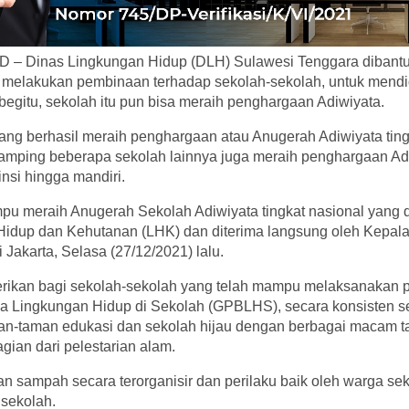
D – Dinas Lingkungan Hidup (DLH) Sulawesi Tenggara diban
s melakukan pembinaan terhadap sekolah-sekolah, untuk mendi
egitu, sekolah itu pun bisa meraih penghargaan Adiwiyata.
ang berhasil meraih penghargaan atau Anugerah Adiwiyata ting
amping beberapa sekolah lainnya juga meraih penghargaan Adi
insi hingga mandiri.
 meraih Anugerah Sekolah Adiwiyata tingkat nasional yang d
Hidup dan Kehutanan (LHK) dan diterima langsung oleh Kepala
i Jakarta, Selasa (27/12/2021) lalu.
erikan bagi sekolah-sekolah yang telah mampu melaksanakan
a Lingkungan Hidup di Sekolah (GPBLHS), secara konsisten s
an-taman edukasi dan sekolah hijau dengan berbagai macam 
ian dari pelestarian alam.
aan sampah secara terorganisir dan perilaku baik oleh warga se
sekolah.