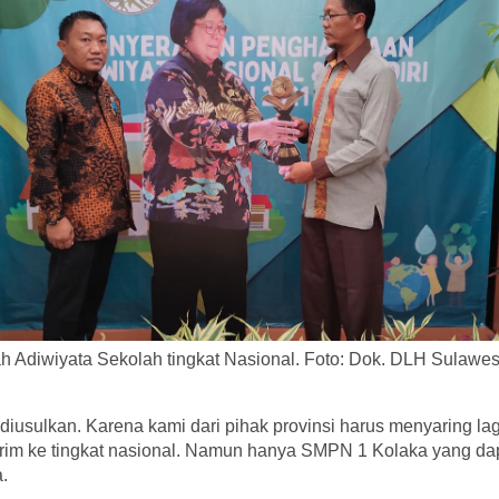
 Adiwiyata Sekolah tingkat Nasional. Foto: Dok. DLH Sulawes
diusulkan. Karena kami dari pihak provinsi harus menyaring l
kirim ke tingkat nasional. Namun hanya SMPN 1 Kolaka yang dap
.