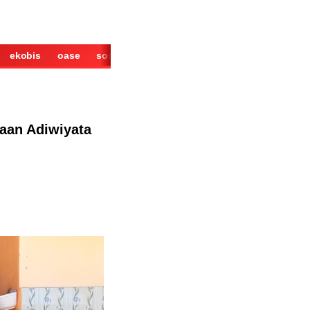
ekobis
oase
sosok
cerita
derita
wisata
kuliner
aan Adiwiyata