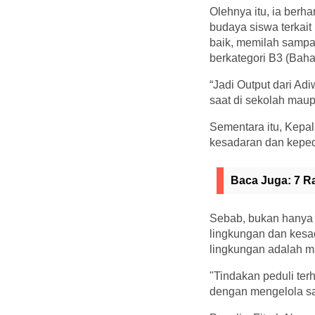
Olehnya itu, ia berh
budaya siswa terkai
baik, memilah sampa
berkategori B3 (Bah
“Jadi Output dari Ad
saat di sekolah mau
Sementara itu, Kepa
kesadaran dan keped
Baca Juga:
7 R
Sebab, bukan hanya 
lingkungan dan kesa
lingkungan adalah ma
"Tindakan peduli ter
dengan mengelola sa