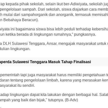
arap kepada pihak sekolah, selain ikut ber-Adiwiyata, sekolah j
t pengelolaan sampah. Dari sekolah, siswa diajarkan cara me
h mulai dari sampahorganik dan anorganik, termasuk memisa
an Bebahaya Beracun).
iwiyata ini bagaimana siswa bisa lebih peduli terhadap kebersih
pun ketika berada di lingkungan rumahnya,” pungkasnya.
la DLH Sulawesi Tenggara, Ansar, mengajak masyarakat unt
ulian lingkungan.
aperda Sulawesi Tenggara Masuk Tahap Finalisasi
pemerintah tapi juga masyarakat harus memiliki pengetahuan 
daran tentang pengelolaan limbah, karena yang merasakan ker
syarakat itu sendiri.
hadap lingkungan dapat kita lakukan dengan berbagai hal. Sal
mpah yang baik dan bijak," tutupnya. (B-Adv)