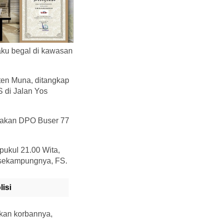
aku begal di kawasan
ten Muna, ditangkap
 di Jalan Yos
upakan DPO Buser 77
pukul 21.00 Wita,
 sekampungnya, FS.
isi
kan korbannya,