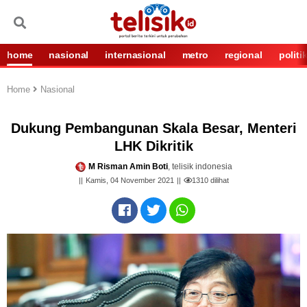
home
nasional
internasional
metro
regional
politi
Home
Nasional
Dukung Pembangunan Skala Besar, Menteri
LHK Dikritik
M Risman Amin Boti
, telisik indonesia
Kamis, 04 November 2021
1310
dilihat