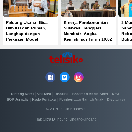
Peluang Usaha: Bisa
Kinerja Perekonomian
3 Mu
Dimulai dari Rumah,
Sulawesi Tenggara
Sabet
Lengkap dengan
Membaik, Angka
Robot
Perkiraan Modal
Kemiskinan Turun 10,02
Bukti
Persen
Prest
|
|
|
|
|
Tentang Kami
Visi Misi
Redaksi
Pedoman Media Siber
KEJ
|
|
|
SOP Jurnalis
Kode Perilaku
Pemberitaan Ramah Anak
Disclaimer
© 2019 Telisik Indonesia
Hak Cipta Dilindungi Undang-Undang