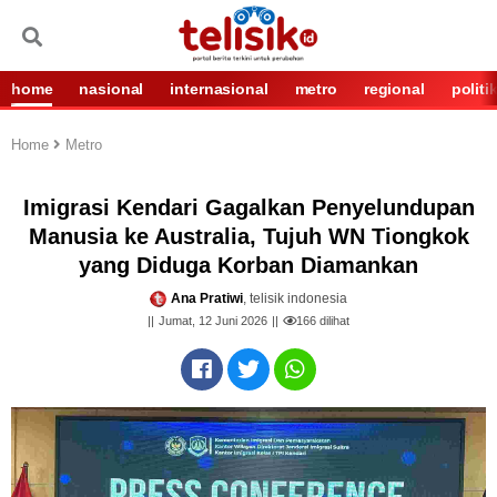
home
nasional
internasional
metro
regional
politi
Home
Metro
Imigrasi Kendari Gagalkan Penyelundupan
Manusia ke Australia, Tujuh WN Tiongkok
yang Diduga Korban Diamankan
Ana Pratiwi
, telisik indonesia
Jumat, 12 Juni 2026
166
dilihat