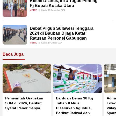
Resmi Dilantik, Ini 3 Tugas Penting
Pj Bupati Kolaka Utara
METRO
Kamis, 12 September 2024
Debat Pilgub Sulawesi Tenggara
2024 di Baubau Dijaga Ketat
Ratusan Personel Gabungan
METRO
Kamis, 17 Oktober 2024
Baca Juga
Pemerintah Gratiskan
Bantuan Beras 30 Kg
Adir
SHM di 2026, Berikut
Tahap II Mulai
Lowo
Syarat Penerimanya
Disalurkan Agustus,
Wilay
Berikut Jadwal dan
Syara