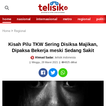
home
nasional
internasional
metro
regional
politi
Home
Regional
Kisah Pilu TKW Sering Disiksa Majikan,
Dipaksa Bekerja meski Sedang Sakit
Ahmad Sadar
, telisik indonesia
Minggu, 28 Maret 2021
4825
dilihat