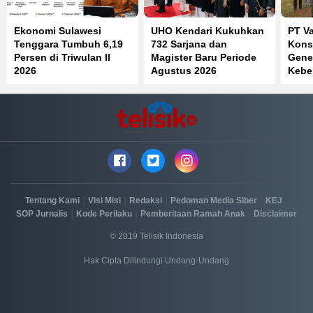
Ekonomi Sulawesi
UHO Kendari Kukuhkan
PT Va
Tenggara Tumbuh 6,19
732 Sarjana dan
Kons
Persen di Triwulan II
Magister Baru Periode
Gene
2026
Agustus 2026
Kebe
Timu
|
|
|
|
|
Tentang Kami
Visi Misi
Redaksi
Pedoman Media Siber
KEJ
|
|
|
SOP Jurnalis
Kode Perilaku
Pemberitaan Ramah Anak
Disclaimer
© 2019 Telisik Indonesia
Hak Cipta Dilindungi Undang-Undang