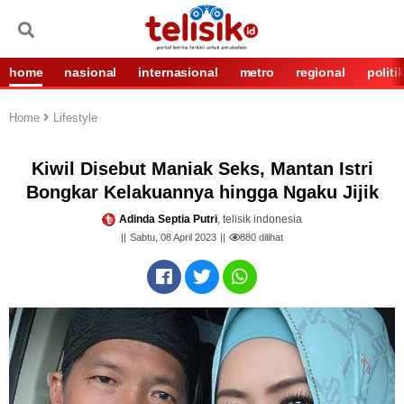
home
nasional
internasional
metro
regional
politi
Home
Lifestyle
Kiwil Disebut Maniak Seks, Mantan Istri
Bongkar Kelakuannya hingga Ngaku Jijik
Adinda Septia Putri
, telisik indonesia
Sabtu, 08 April 2023
880
dilihat