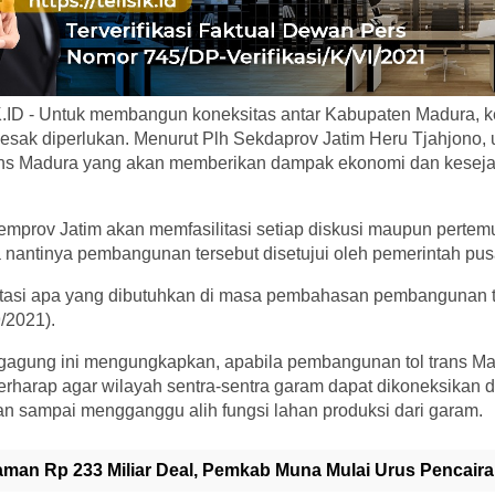
 - Untuk membangun koneksitas antar Kabupaten Madura, keb
sak diperlukan. Menurut Plh Sekdaprov Jatim Heru Tjahjono, 
ans Madura yang akan memberikan dampak ekonomi dan keseja
emprov Jatim akan memfasilitasi setiap diskusi maupun pert
a nantinya pembangunan tersebut disetujui oleh pemerintah pus
itasi apa yang dibutuhkan di masa pembahasan pembangunan tol
/2021).
gagung ini mengungkapkan, apabila pembangunan tol trans Ma
berharap agar wilayah sentra-sentra garam dapat dikoneksikan
ngan sampai mengganggu alih fungsi lahan produksi dari garam.
aman Rp 233 Miliar Deal, Pemkab Muna Mulai Urus Pencai