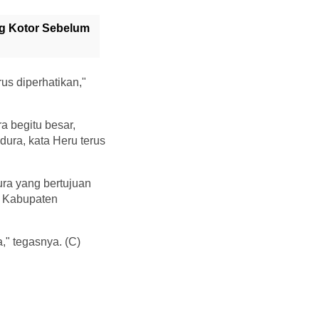
ng Kotor Sebelum
us diperhatikan,"
 begitu besar,
ura, kata Heru terus
ura yang bertujuan
i Kabupaten
," tegasnya. (C)