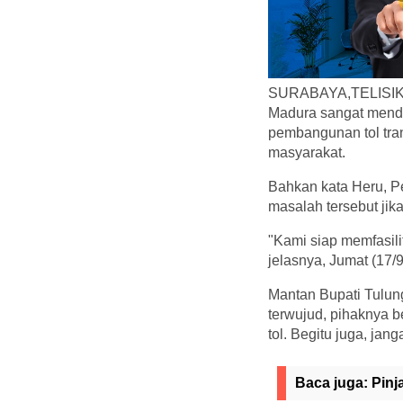
SURABAYA,TELISIK.ID
Madura sangat mende
pembangunan tol tr
masyarakat.
Bahkan kata Heru, P
masalah tersebut jik
"Kami siap memfasil
jelasnya, Jumat (17/9
Mantan Bupati Tulun
terwujud, pihaknya 
tol. Begitu juga, ja
Baca juga:
Pinj