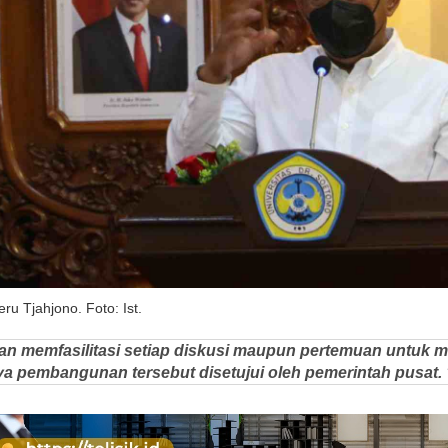
ru Tjahjono. Foto: Ist.
an memfasilitasi setiap diskusi maupun pertemuan untuk
nya pembangunan tersebut disetujui oleh pemerintah pusat. 