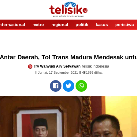
internasional
metro
regional
politik
kasus
peristiwa
 Antar Daerah, Tol Trans Madura Mendesak unt
Try Wahyudi Ary Setyawan
, telisik indonesia
Jumat, 17 September 2021
1899
dilihat