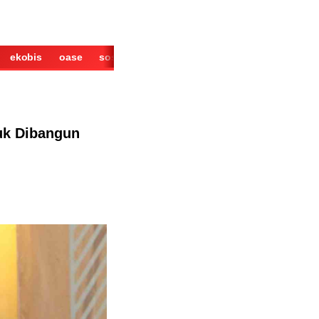
ekobis
oase
sosok
cerita
derita
wisata
kuliner
uk Dibangun