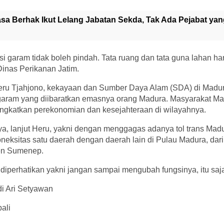
sa Berhak Ikut Lelang Jabatan Sekda, Tak Ada Pejabat ya
i garam tidak boleh pindah. Tata ruang dan tata guna lahan har
Dinas Perikanan Jatim.
ru Tjahjono, kekayaan dan Sumber Daya Alam (SDA) di Madura
 garam yang diibaratkan emasnya orang Madura. Masyarakat Mad
ngkatkan perekonomian dan kesejahteraan di wilayahnya.
a, lanjut Heru, yakni dengan menggagas adanya tol trans Mad
neksitas satu daerah dengan daerah lain di Pulau Madura, dar
en Sumenep.
u diperhatikan yakni jangan sampai mengubah fungsinya, itu saja
di Ari Setyawan
ali