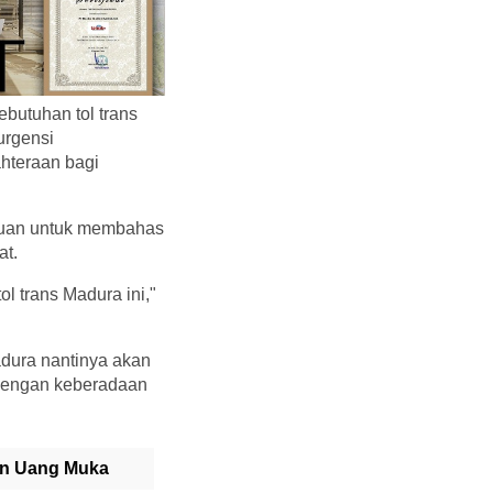
utuhan tol trans
urgensi
hteraan bagi
emuan untuk membahas
at.
 trans Madura ini,"
dura nantinya akan
 dengan keberadaan
ran Uang Muka