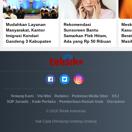
Mudahkan Layanan
Rekomendasi
Mesk
Masyarakat, Kantor
Sunscreen Bantu
Kasu
Imigrasi Kendari
Samarkan Flek Hitam,
Berat
Gandeng 3 Kabupaten
Ada yang Rp 50 Ribuan
Masi
di Sulawesi Tenggara
Kona
|
|
|
|
|
Tentang Kami
Visi Misi
Redaksi
Pedoman Media Siber
KEJ
|
|
|
SOP Jurnalis
Kode Perilaku
Pemberitaan Ramah Anak
Disclaimer
© 2019 Telisik Indonesia
Hak Cipta Dilindungi Undang-Undang