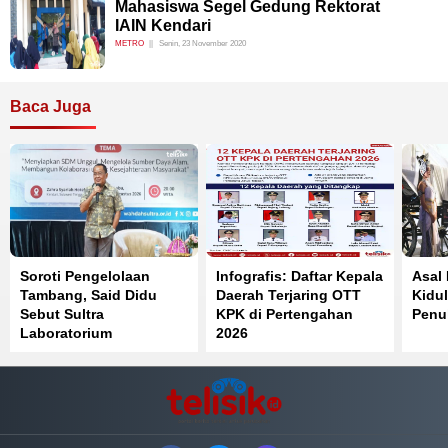
Mahasiswa Segel Gedung Rektorat
IAIN Kendari
METRO
Senin, 23 November 2020
Baca Juga
Soroti Pengelolaan
Infografis: Daftar Kepala
Asal
Tambang, Said Didu
Daerah Terjaring OTT
Kidul
Sebut Sultra
KPK di Pertengahan
Penuh
Laboratorium
2026
Pelanggaran Pasal 33
UUD 1945