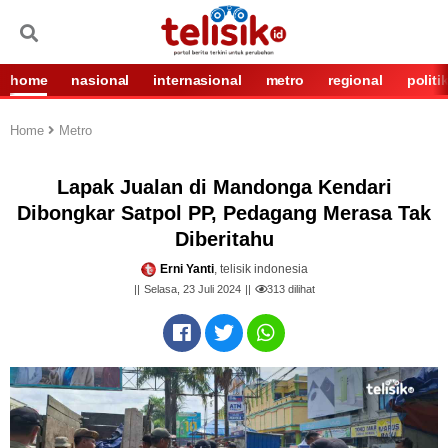
home
nasional
internasional
metro
regional
politi
Home
Metro
Lapak Jualan di Mandonga Kendari
Dibongkar Satpol PP, Pedagang Merasa Tak
Diberitahu
Erni Yanti
, telisik indonesia
Selasa, 23 Juli 2024
313
dilihat