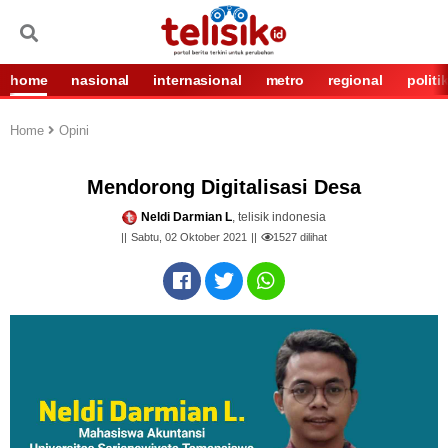
home
nasional
internasional
metro
regional
politi
Home
Opini
Mendorong Digitalisasi Desa
Neldi Darmian L
, telisik indonesia
Sabtu, 02 Oktober 2021
1527
dilihat