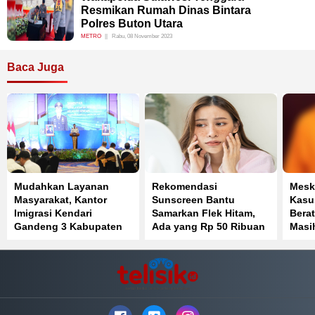
Resmikan Rumah Dinas Bintara
Polres Buton Utara
METRO
Rabu, 08 November 2023
Baca Juga
Mudahkan Layanan
Rekomendasi
Mesk
Masyarakat, Kantor
Sunscreen Bantu
Kasu
Imigrasi Kendari
Samarkan Flek Hitam,
Berat
Gandeng 3 Kabupaten
Ada yang Rp 50 Ribuan
Masi
di Sulawesi Tenggara
Kona