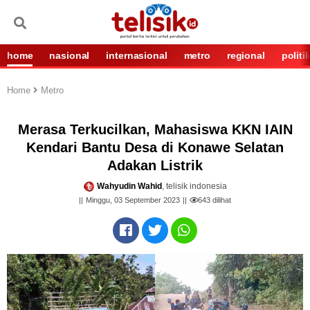
home
nasional
internasional
metro
regional
politi
Home
Metro
Merasa Terkucilkan, Mahasiswa KKN IAIN
Kendari Bantu Desa di Konawe Selatan
Adakan Listrik
Wahyudin Wahid
, telisik indonesia
Minggu, 03 September 2023
643
dilihat