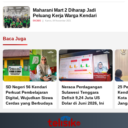
Maharani Mart 2 Diharap Jadi
Peluang Kerja Warga Kendari
EKOBIS
Kamis, 04 November 2021
Baca Juga
SD Negeri 56 Kendari
Neraca Perdagangan
25 Pe
Perkuat Pembelajaran
Sulawesi Tenggara
Kenda
Digital, Wujudkan Siswa
Defisit 9,24 Juta US
Kota
Cerdas yang Berbudaya
Dolar di Juni 2026, Ini
Jang
dan Berkarakter
Penyebabnya
Jaba
Beke