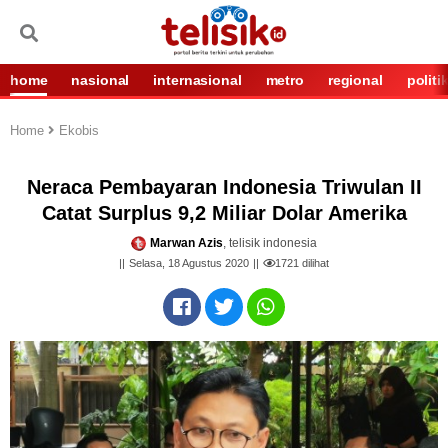
home
nasional
internasional
metro
regional
politi
Home
Ekobis
Neraca Pembayaran Indonesia Triwulan II
Catat Surplus 9,2 Miliar Dolar Amerika
Marwan Azis
, telisik indonesia
Selasa, 18 Agustus 2020
1721
dilihat