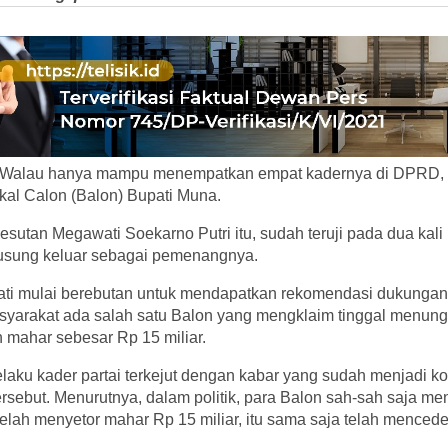
 Walau hanya mampu menempatkan empat kadernya di DPRD,
kal Calon (Balon) Bupati Muna.
besutan Megawati Soekarno Putri itu, sudah teruji pada dua kal
iusung keluar sebagai pemenangnya.
ati mulai berebutan untuk mendapatkan rekomendasi dukungan. 
asyarakat ada salah satu Balon yang mengklaim tinggal menun
 mahar sebesar Rp 15 miliar.
u kader partai terkejut dengan kabar yang sudah menjadi kons
sebut. Menurutnya, dalam politik, para Balon sah-sah saja men
elah menyetor mahar Rp 15 miliar, itu sama saja telah menceder