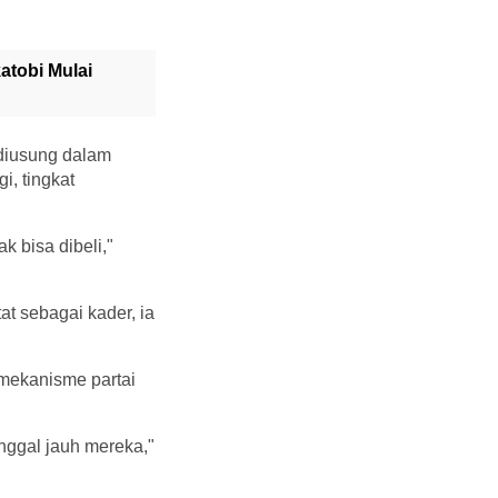
atobi Mulai
diusung dalam
i, tingkat
 bisa dibeli,"
at sebagai kader, ia
 mekanisme partai
inggal jauh mereka,"