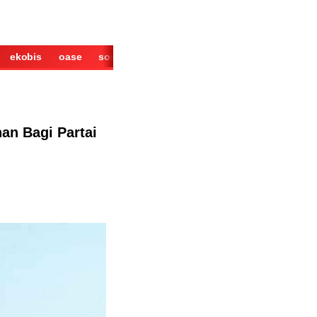
ekobis
oase
sosok
cerita
derita
wisata
kuliner
an Bagi Partai