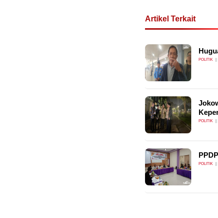
Artikel Terkait
Hugua
POLITIK
Jokow
Kepen
POLITIK
PPDP
POLITIK