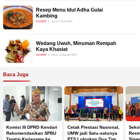
Resep Menu Idul Adha Gulai
Kambing
KULINER
Jumat, 23 Juni 2023
Wedang Uwuh, Minuman Rempah
Kaya Khasiat
KULINER
Kamis, 13 Agustus 2020
Baca Juga
Komisi III DPRD Kendari
Cetak Prestasi Nasional,
Seko
Rekomendasikan SPBU
UMW jadi Satu-satunya
Resmi
Teratai Kerjasama ke
PTS Loloskan Dua Tim
Sisw