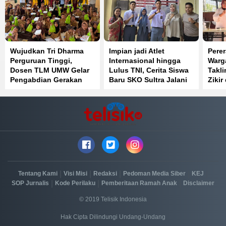
Wujudkan Tri Dharma
Impian jadi Atlet
Perer
Perguruan Tinggi,
Internasional hingga
Warga
Dosen TLM UMW Gelar
Lulus TNI, Cerita Siswa
Takl
Pengabdian Gerakan
Baru SKO Sultra Jalani
Zikir
Lawan Cacing di SDN 1
Latihan Ketat
Kend
Muara Sampara
|
|
|
|
|
Tentang Kami
Visi Misi
Redaksi
Pedoman Media Siber
KEJ
|
|
|
SOP Jurnalis
Kode Perilaku
Pemberitaan Ramah Anak
Disclaimer
© 2019 Telisik Indonesia
Hak Cipta Dilindungi Undang-Undang