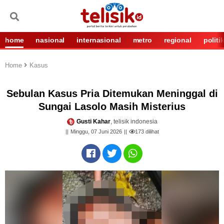
home
nasional
internasional
metro
regional
politi
Home
Kasus
Sebulan Kasus Pria Ditemukan Meninggal di
Sungai Lasolo Masih Misterius
Gusti Kahar
, telisik indonesia
Minggu, 07 Juni 2026
173
dilihat