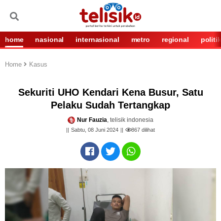
home
nasional
internasional
metro
regional
politi
Home
Kasus
Sekuriti UHO Kendari Kena Busur, Satu
Pelaku Sudah Tertangkap
Nur Fauzia
, telisik indonesia
Sabtu, 08 Juni 2024
867
dilihat