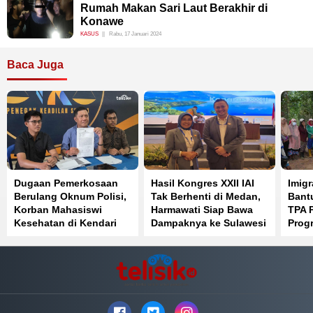
Rumah Makan Sari Laut Berakhir di
Konawe
KASUS
Rabu, 17 Januari 2024
Baca Juga
Dugaan Pemerkosaan
Hasil Kongres XXII IAI
Imigr
Berulang Oknum Polisi,
Tak Berhenti di Medan,
Bant
Korban Mahasiswi
Harmawati Siap Bawa
TPA 
Kesehatan di Kendari
Dampaknya ke Sulawesi
Prog
Pilih Jalur Hukum
Tenggara