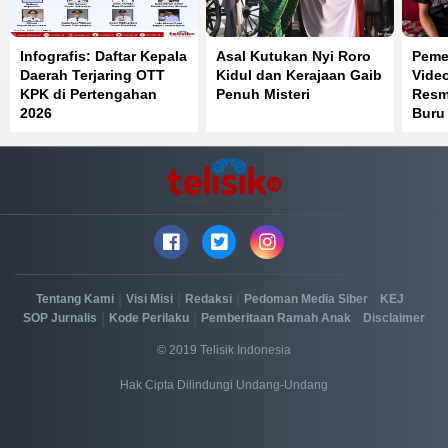
Infografis: Daftar Kepala
Asal Kutukan Nyi Roro
Pemer
Daerah Terjaring OTT
Kidul dan Kerajaan Gaib
Vide
KPK di Pertengahan
Penuh Misteri
Resmi
2026
Buru
Reka
|
|
|
|
|
Tentang Kami
Visi Misi
Redaksi
Pedoman Media Siber
KEJ
|
|
|
SOP Jurnalis
Kode Perilaku
Pemberitaan Ramah Anak
Disclaimer
© 2019 Telisik Indonesia
Hak Cipta Dilindungi Undang-Undang