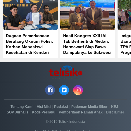
Dugaan Pemerkosaan
Hasil Kongres XXII IAI
Imigr
Berulang Oknum Polisi,
Tak Berhenti di Medan,
Bant
Korban Mahasiswi
Harmawati Siap Bawa
TPA 
Kesehatan di Kendari
Dampaknya ke Sulawesi
Prog
Pilih Jalur Hukum
Tenggara
|
|
|
|
|
Tentang Kami
Visi Misi
Redaksi
Pedoman Media Siber
KEJ
|
|
|
SOP Jurnalis
Kode Perilaku
Pemberitaan Ramah Anak
Disclaimer
© 2019 Telisik Indonesia