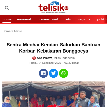
home
nasional
internasional
metro
regional
politi
Home
Metro
Sentra Meohai Kendari Salurkan Bantuan
Korban Kebakaran Bonggoeya
Ana Pratiwi
, telisik indonesia
Rabu, 24 Desember 2025
132
dilihat