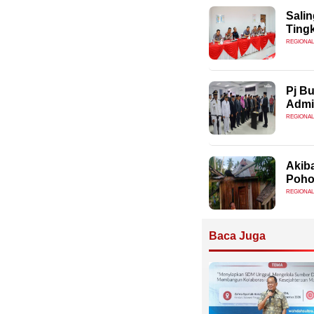
Salin
Ting
REGIONAL
Pj Bu
Admi
REGIONAL
Akib
Poho
REGIONAL
Baca Juga