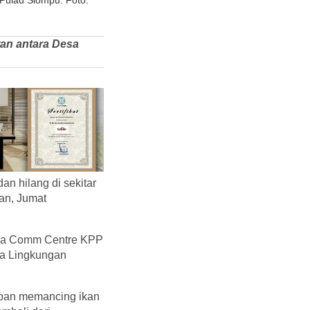
Pulau Siompu. Foto:
ran antara Desa
n hilang di sekitar
an, Jumat
pada Comm Centre KPP
ga Lingkungan
orban memancing ikan