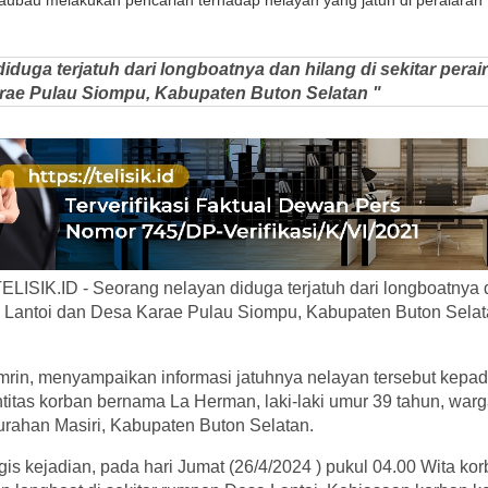
ubau melakukan pencarian terhadap nelayan yang jatuh di peraiaran 
iduga terjatuh dari longboatnya dan hilang di sekitar perai
rae Pulau Siompu, Kabupaten Buton Selatan "
SIK.ID - Seorang nelayan diduga terjatuh dari longboatnya da
a Lantoi dan Desa Karae Pulau Siompu, Kabupaten Buton Selat
mrin, menyampaikan informasi jatuhnya nelayan tersebut ke
titas korban bernama La Herman, laki-laki umur 39 tahun, war
ahan Masiri, Kabupaten Buton Selatan.
is kejadian, pada hari Jumat (26/4/2024 ) pukul 04.00 Wita k