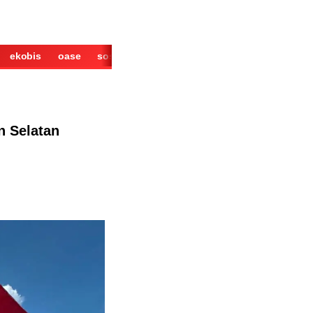
ekobis
oase
sosok
cerita
derita
wisata
kuliner
n Selatan