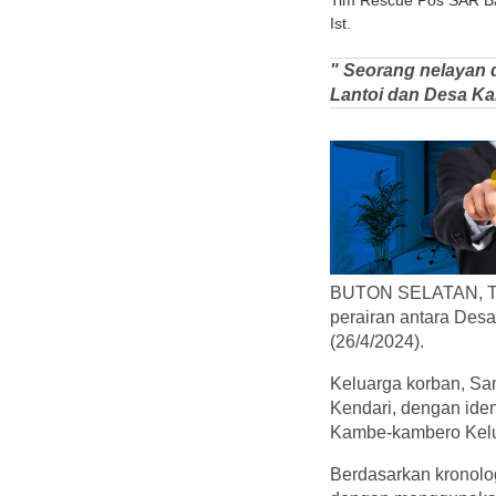
Tim Rescue Pos SAR Ba
Ist.
" Seorang nelayan d
Lantoi dan Desa Ka
BUTON SELATAN, TELI
perairan antara Des
(26/4/2024).
Keluarga korban, Sa
Kendari, dengan iden
Kambe-kambero Kelur
Berdasarkan kronolog