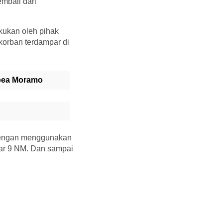
mbali dari
akukan oleh pihak
orban terdampar di
mbea Moramo
 dengan menggunakan
ar 9 NM. Dan sampai