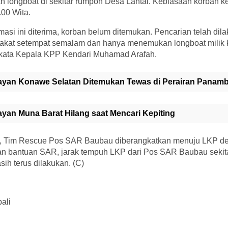
longboat di sekitar rumpon Desa Lantai. Kebiasaan korban ke
00 Wita.
asi ini diterima, korban belum ditemukan. Pencarian telah dil
akat setempat semalam dan hanya menemukan longboat milik k
 kata Kepala KPP Kendari Muhamad Arafah.
ayan Konawe Selatan Ditemukan Tewas di Perairan Pana
ayan Muna Barat Hilang saat Mencari Kepiting
but, Tim Rescue Pos SAR Baubau diberangkatkan menuju LKP
n bantuan SAR, jarak tempuh LKP dari Pos SAR Baubau sekit
sih terus dilakukan. (C)
ali