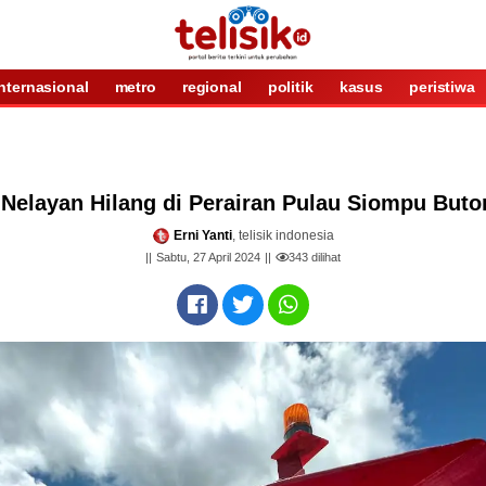
internasional
metro
regional
politik
kasus
peristiwa
Nelayan Hilang di Perairan Pulau Siompu Buto
Erni Yanti
, telisik indonesia
Sabtu, 27 April 2024
343
dilihat