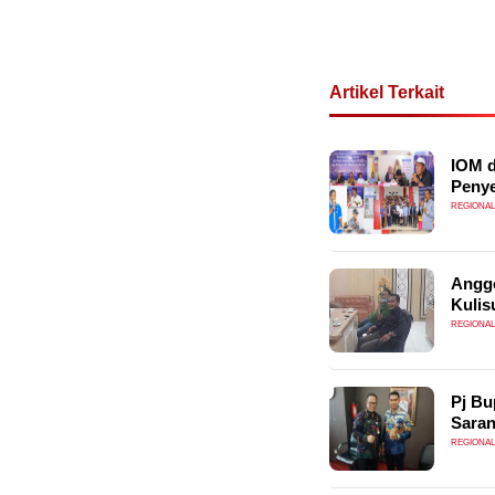
Artikel Terkait
IOM d
Penye
REGIONAL
Anggo
Kulis
REGIONAL
Pj Bu
Saran
REGIONAL