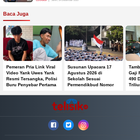
EDUKASI
Senin, 14 Desember 2020
Baca Juga
Pemeran Pria Link Viral
Susunan Upacara 17
Tamb
Video Yank Uwes Yank
Agustus 2026 di
Gaji
Resmi Tersangka, Polisi
Sekolah Sesuai
490 
Buru Penyebar Pertama
Permendikbud Nomor
Trili
Rekaman
22, Berikut Tahapan
Depa
Lengkapnya