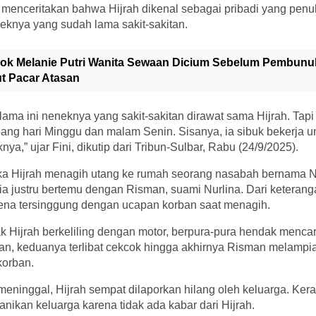
 menceritakan bahwa Hijrah dikenal sebagai pribadi yang pen
eknya yang sudah lama sakit-sakitan.
ok Melanie Putri Wanita Sewaan Dicium Sebelum Pembunuh
ut Pacar Atasan
elama ini neneknya yang sakit-sakitan dirawat sama Hijrah. Tapi
lang hari Minggu dan malam Senin. Sisanya, ia sibuk bekerja u
a,” ujar Fini, dikutip dari Tribun-Sulbar, Rabu (24/9/2025).
ika Hijrah menagih utang ke rumah seorang nasabah bernama 
ia justru bertemu dengan Risman, suami Nurlina. Dari keteranga
arena tersinggung dengan ucapan korban saat menagih.
 Hijrah berkeliling dengan motor, berpura-pura hendak mencar
anan, keduanya terlibat cekcok hingga akhirnya Risman melamp
korban.
ninggal, Hijrah sempat dilaporkan hilang oleh keluarga. Kera
ikan keluarga karena tidak ada kabar dari Hijrah.