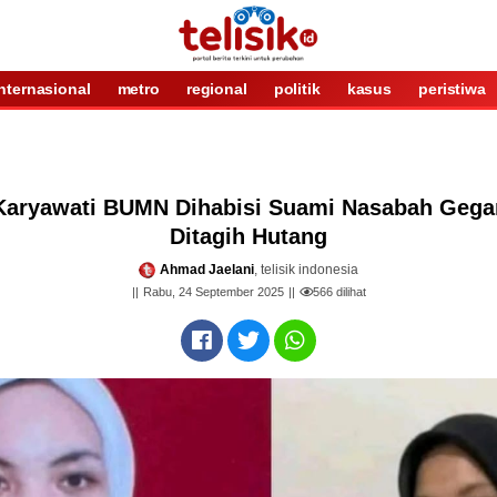
internasional
metro
regional
politik
kasus
peristiwa
 Karyawati BUMN Dihabisi Suami Nasabah Gega
Ditagih Hutang
Ahmad Jaelani
, telisik indonesia
Rabu, 24 September 2025
566
dilihat