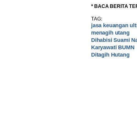
* BACA BERITA TE
TAG:
jasa keuangan ult
menagih utang
Dihabisi Suami N
Karyawati BUMN
Ditagih Hutang