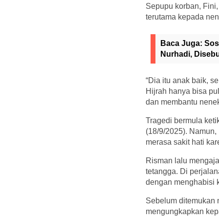
Sepupu korban, Fini,
terutama kepada nen
Baca Juga:
Sos
Nurhadi, Diseb
“Dia itu anak baik, s
Hijrah hanya bisa pu
dan membantu nenekny
Tragedi bermula ket
(18/9/2025). Namun, 
merasa sakit hati k
Risman lalu mengajak
tetangga. Di perjal
dengan menghabisi 
Sebelum ditemukan me
mengungkapkan kepan