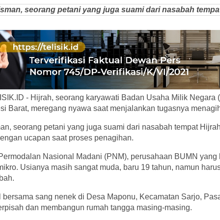
isman, seorang petani yang juga suami dari nasabah tempat
.ID - Hijrah, seorang karyawati Badan Usaha Milik Negara 
i Barat, meregang nyawa saat menjalankan tugasnya menagih
an, seorang petani yang juga suami dari nasabah tempat Hijra
dengan ucapan saat proses penagihan.
T Permodalan Nasional Madani (PNM), perusahaan BUMN yang b
mikro. Usianya masih sangat muda, baru 19 tahun, namun haru
abah.
ggal bersama sang nenek di Desa Maponu, Kecamatan Sarjo, Pa
berpisah dan membangun rumah tangga masing-masing.