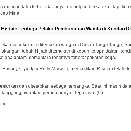
mencari tahu keberadaannya, menelpon berkali-kali tapi tidak 
ucap Mina.
a Bertato Terduga Pelaku Pembunuhan Wanita di Kendari Dir
ketika motor korban ditemukan warga di Dusun Tanga Tanga, Sa
elakangan, tubuh Hijrah ditemukan di kebun kelapa dalam kond
ana dalam, sementara lehernya terjerat pakaian kerja.
s Pasangkayu, Iptu Rully Marwan, memastikan Risman telah di
amankan dan ditetapkan sebagai tersangka. Saat ini masih da
ertanggungjawabkan perbuatannya,” tegasnya. (C)
ani