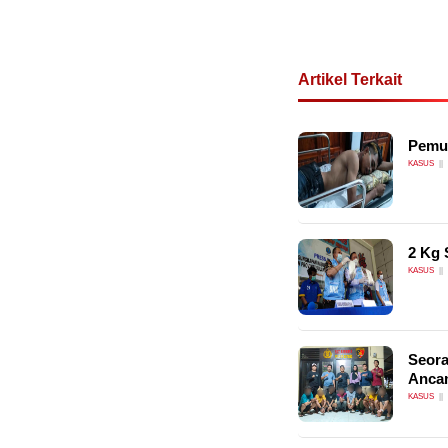
Artikel Terkait
Pemud
KASUS
2 Kg 
KASUS
Seora
Anca
KASUS