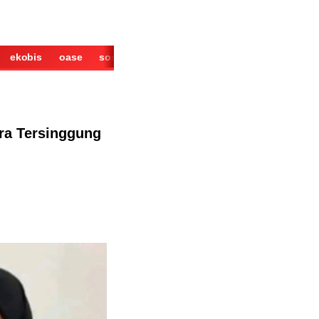
ekobis
oase
sosok
cerita
derita
wisata
kuliner
ra Tersinggung