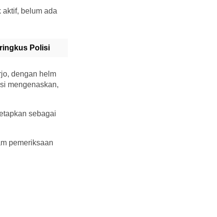
aktif, belum ada
ingkus Polisi
rjo, dengan helm
isi mengenaskan,
tetapkan sebagai
lam pemeriksaan