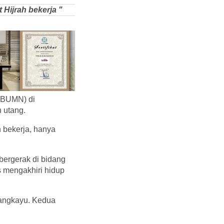
 Hijrah bekerja "
(BUMN) di
 utang.
h bekerja, hanya
ergerak di bidang
s mengakhiri hidup
sangkayu. Kedua