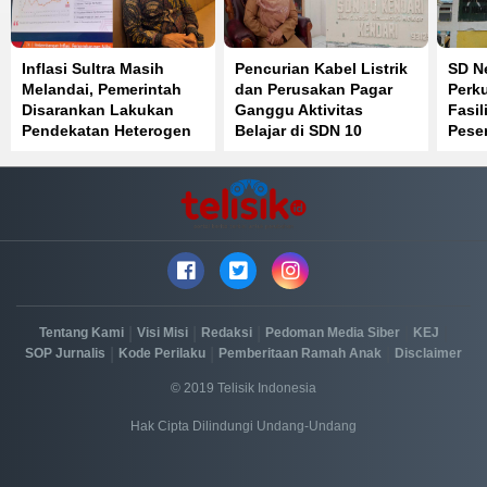
Inflasi Sultra Masih
Pencurian Kabel Listrik
SD Ne
Melandai, Pemerintah
dan Perusakan Pagar
Perku
Disarankan Lakukan
Ganggu Aktivitas
Fasil
Pendekatan Heterogen
Belajar di SDN 10
Peser
Kendari
Sain
|
|
|
|
|
Tentang Kami
Visi Misi
Redaksi
Pedoman Media Siber
KEJ
|
|
|
SOP Jurnalis
Kode Perilaku
Pemberitaan Ramah Anak
Disclaimer
© 2019 Telisik Indonesia
Hak Cipta Dilindungi Undang-Undang