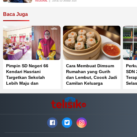
REGIONAL
Jumat, 02 Oktober 2020
Baca Juga
Pimpin SD Negeri 66
Cara Membuat Dimsum
Perku
Kendari Hasriani
Rumahan yang Gurih
SDN 
Targetkan Sekolah
dan Lembut, Cocok Jadi
Tera
Lebih Maju dan
Camilan Keluarga
Sela
Berprestasi