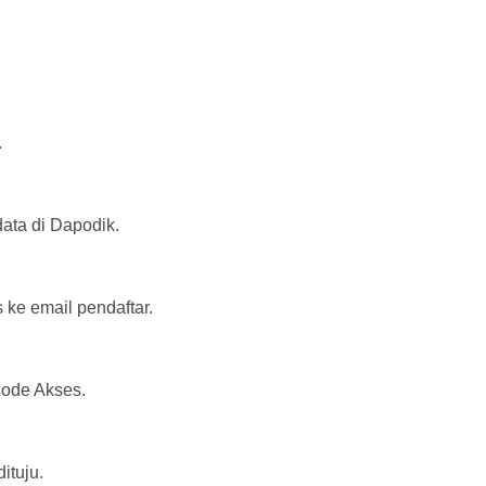
.
ata di Dapodik.
 ke email pendaftar.
ode Akses.
ituju.