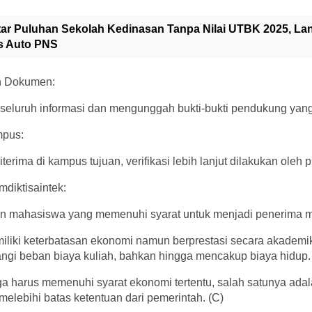
tar Puluhan Sekolah Kedinasan Tanpa Nilai UTBK 2025, La
us Auto PNS
an Dokumen:
 seluruh informasi dan mengunggah bukti-bukti pendukung yang
mpus:
terima di kampus tujuan, verifikasi lebih lanjut dilakukan oleh
diktisaintek:
 mahasiswa yang memenuhi syarat untuk menjadi penerima ma
iliki keterbatasan ekonomi namun berprestasi secara akademik
angi beban biaya kuliah, bahkan hingga mencakup biaya hidup.
ga harus memenuhi syarat ekonomi tertentu, salah satunya ada
melebihi batas ketentuan dari pemerintah. (C)