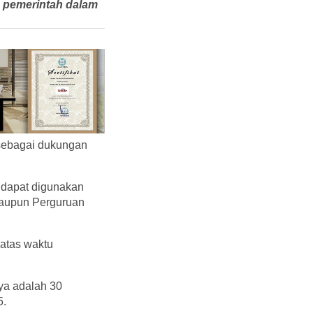
n pemerintah dalam
 sebagai dukungan
a dapat digunakan
maupun Perguruan
Batas waktu
ya adalah 30
5.