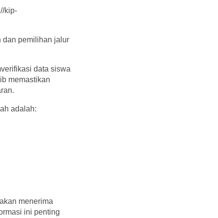
/kip-
dan pemilihan jalur
erifikasi data siswa
jib memastikan
ran.
ah adalah:
a akan menerima
rmasi ini penting