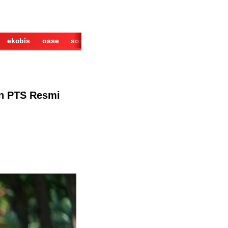
ekobis
oase
sosok
cerita
derita
wisata
kuliner
an PTS Resmi