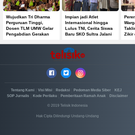
Wujudkan Tri Dharma
Impian jadi Atlet
Perer
Perguruan Tinggi,
Internasional hingga
Warga
Dosen TLM UMW Gelar
Lulus TNI, Cerita Siswa
Takl
Pengabdian Gerakan
Baru SKO Sultra Jalani
Zikir
Lawan Cacing di SDN 1
Latihan Ketat
Kend
Muara Sampara
|
|
|
|
|
Tentang Kami
Visi Misi
Redaksi
Pedoman Media Siber
KEJ
|
|
|
SOP Jurnalis
Kode Perilaku
Pemberitaan Ramah Anak
Disclaimer
© 2019 Telisik Indonesia
Hak Cipta Dilindungi Undang-Undang