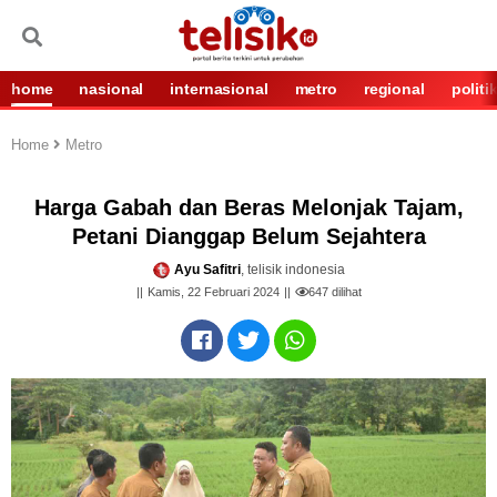
home
nasional
internasional
metro
regional
politi
Home
Metro
Harga Gabah dan Beras Melonjak Tajam,
Petani Dianggap Belum Sejahtera
Ayu Safitri
, telisik indonesia
Kamis, 22 Februari 2024
647
dilihat