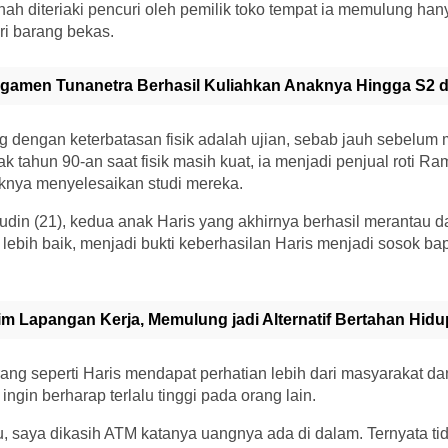
rnah diteriaki pencuri oleh pemilik toko tempat ia memulung han
ri barang bekas.
gamen Tunanetra Berhasil Kuliahkan Anaknya Hingga S2 
g dengan keterbatasan fisik adalah ujian, sebab jauh sebelum
ak tahun 90-an saat fisik masih kuat, ia menjadi penjual roti R
nya menyelesaikan studi mereka.
udin (21), kedua anak Haris yang akhirnya berhasil merantau d
 lebih baik, menjadi bukti keberhasilan Haris menjadi sosok b
im Lapangan Kerja, Memulung jadi Alternatif Bertahan Hidu
ng seperti Haris mendapat perhatian lebih dari masyarakat da
 ingin berharap terlalu tinggi pada orang lain.
, saya dikasih ATM katanya uangnya ada di dalam. Ternyata tida