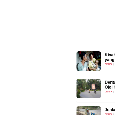
Kisah
yang
DERITA
Deri
Ojol 
DERITA
Juala
DERITA