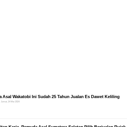
a Asal Wakatobi Ini Sudah 25 Tahun Jualan Es Dawet Keliling
Jumat, 24 Mei 2024
itan Kerja, Pemuda Asal Sumatera Selatan Pilih Berjualan Rujak