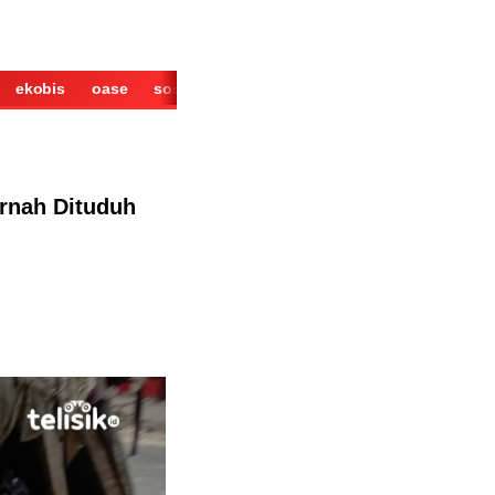
ekobis
oase
sosok
cerita
derita
wisata
kuliner
rnah Dituduh