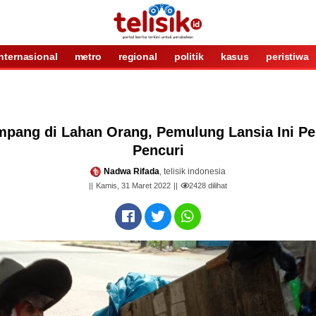
internasional
metro
regional
politik
kasus
peristiwa
pang di Lahan Orang, Pemulung Lansia Ini Pe
Pencuri
Nadwa Rifada
, telisik indonesia
Kamis, 31 Maret 2022
2428
dilihat