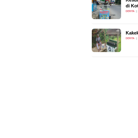
di Ko
DERITA
Kakek
DERITA