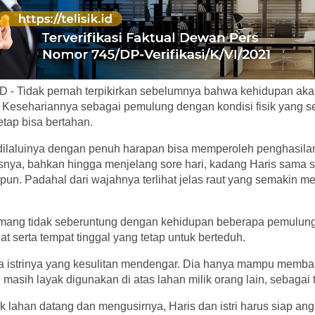
 - Tidak pernah terpikirkan sebelumnya bahwa kehidupan aka
). Kesehariannya sebagai pemulung dengan kondisi fisik yang se
tap bisa bertahan.
dilaluinya dengan penuh harapan bisa memperoleh penghasila
nisnya, bahkan hingga menjelang sore hari, kadang Haris sama se
un. Padahal dari wajahnya terlihat jelas raut yang semakin m
ang tidak seberuntung dengan kehidupan beberapa pemulung
uat serta tempat tinggal yang tetap untuk berteduh.
ma istrinya yang kesulitan mendengar. Dia hanya mampu mem
 masih layak digunakan di atas lahan milik orang lain, sebagai
ik lahan datang dan mengusirnya, Haris dan istri harus siap ang