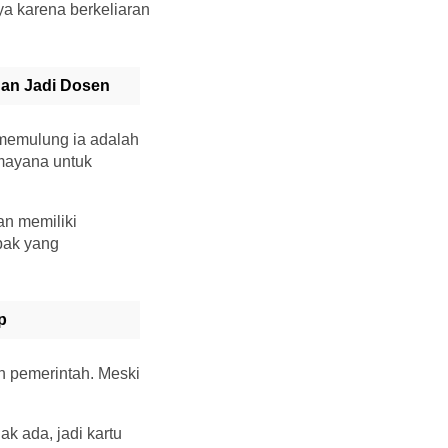
ya karena berkeliaran
dan Jadi Dosen
 memulung ia adalah
amayana untuk
an memiliki
apak yang
p
n pemerintah. Meski
k ada, jadi kartu