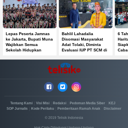
Lepas Peserta Jamnas
Bahlil Lahadalia
6 Ta
ke Jakarta, Bupati Muna
Disomasi Masyarakat
Hari
Wajibkan Semua
Adat Tolaki, Diminta
Siap
Sekolah Hidupkan
Evaluasi IUP PT SCM di
Caba
Kembali Pramuka
Routa Konawe
Sula
|
|
|
|
|
Tentang Kami
Visi Misi
Redaksi
Pedoman Media Siber
KEJ
|
|
|
SOP Jurnalis
Kode Perilaku
Pemberitaan Ramah Anak
Disclaimer
© 2019 Telisik Indonesia
Hak Cipta Dilindungi Undang-Undang