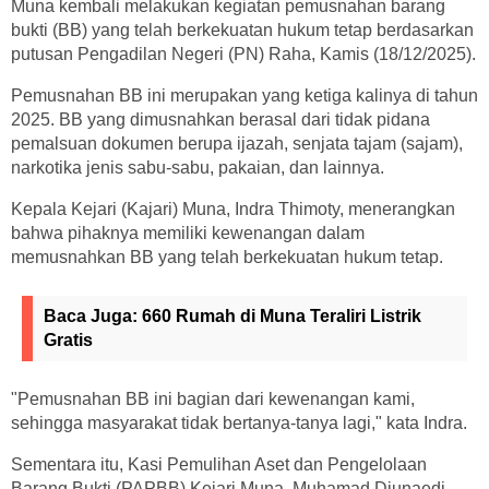
Muna kembali melakukan kegiatan pemusnahan barang
bukti (BB) yang telah berkekuatan hukum tetap berdasarkan
putusan Pengadilan Negeri (PN) Raha, Kamis (18/12/2025).
Pemusnahan BB ini merupakan yang ketiga kalinya di tahun
2025. BB yang dimusnahkan berasal dari tidak pidana
pemalsuan dokumen berupa ijazah, senjata tajam (sajam),
narkotika jenis sabu-sabu, pakaian, dan lainnya.
Kepala Kejari (Kajari) Muna, Indra Thimoty, menerangkan
bahwa pihaknya memiliki kewenangan dalam
memusnahkan BB yang telah berkekuatan hukum tetap.
Baca Juga:
660 Rumah di Muna Teraliri Listrik
Gratis
"Pemusnahan BB ini bagian dari kewenangan kami,
sehingga masyarakat tidak bertanya-tanya lagi," kata Indra.
Sementara itu, Kasi Pemulihan Aset dan Pengelolaan
Barang Bukti (PAPBB) Kejari Muna, Muhamad Djunaedi,