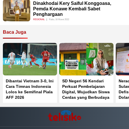
Dinakhodai Kery Saiful Konggoasa,
Pemda Konawe Kembali Sabet
Penghargaan
REGIONAL
Rabu, 16 Maret 2022
Baca Juga
Dibantai Vietnam 3-0, Ini
SD Negeri 56 Kendari
Nera
Cara Timnas Indonesia
Perkuat Pembelajaran
Sula
Lolos ke Semifinal Piala
Digital, Wujudkan Siswa
Defis
AFF 2026
Cerdas yang Berbudaya
Dolar
dan Berkarakter
Peny