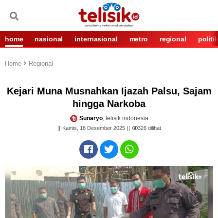
home
nasional
internasional
metro
regional
politi
Home
Regional
Kejari Muna Musnahkan Ijazah Palsu, Sajam
hingga Narkoba
Sunaryo
, telisik indonesia
Kamis, 18 Desember 2025
326
dilihat