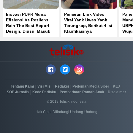
Inovasi PUPR Muna
Pemeran Link Video
Pane
Efisiensi Vs Resilensi
Viral Yank Uwes Yank
Mand
Raih The Best Report
Terungkap, Berikut 4 Isi
UBPN
Design, Diusul Masuk
Klarifikasinya
Wuju
IGA Awrad
Pang
Masy
|
|
|
|
|
Tentang Kami
Visi Misi
Redaksi
Pedoman Media Siber
KEJ
|
|
|
SOP Jurnalis
Kode Perilaku
Pemberitaan Ramah Anak
Disclaimer
© 2019 Telisik Indonesia
Hak Cipta Dilindungi Undang-Undang