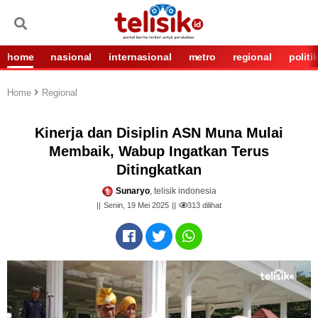
home
nasional
internasional
metro
regional
politi
Home
Regional
Kinerja dan Disiplin ASN Muna Mulai
Membaik, Wabup Ingatkan Terus
Ditingkatkan
Sunaryo
, telisik indonesia
Senin, 19 Mei 2025
313
dilihat