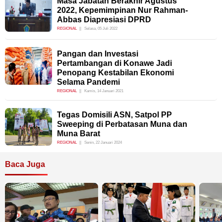
Masa Jabatan Berakhir Agustus
2022, Kepemimpinan Nur Rahman-
Abbas Diapresiasi DPRD
REGIONAL
Selasa, 05 Juli 2022
Pangan dan Investasi
Pertambangan di Konawe Jadi
Penopang Kestabilan Ekonomi
Selama Pandemi
REGIONAL
Kamis, 14 Januari 2021
Tegas Domisili ASN, Satpol PP
Sweeping di Perbatasan Muna dan
Muna Barat
REGIONAL
Senin, 22 Januari 2024
Baca Juga