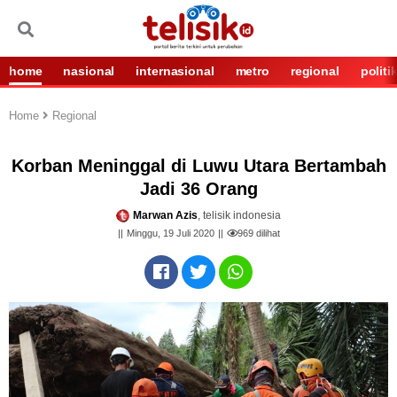
home
nasional
internasional
metro
regional
politi
Home
Regional
Korban Meninggal di Luwu Utara Bertambah
Jadi 36 Orang
Marwan Azis
, telisik indonesia
Minggu, 19 Juli 2020
969
dilihat