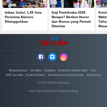
Imbas Judol, 1,49 Juta
Gaji Paskibraka 2026
Kont
Penerima Bansos
Berapa? Berikut Honor
Waktu
Ditangguhkan
dan Bonus yang Pernah
Tahu
Diterima
Masa
Perp
|
|
|
|
|
Tentang Kami
Visi Misi
Redaksi
Pedoman Media Siber
KEJ
|
|
|
SOP Jurnalis
Kode Perilaku
Pemberitaan Ramah Anak
Disclaimer
© 2019 Telisik Indonesia
Hak Cipta Dilindungi Undang-Undang