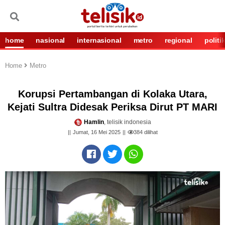
home
nasional
internasional
metro
regional
politi
Home
Metro
Korupsi Pertambangan di Kolaka Utara,
Kejati Sultra Didesak Periksa Dirut PT MARI
Hamlin
, telisik indonesia
Jumat, 16 Mei 2025
384
dilihat