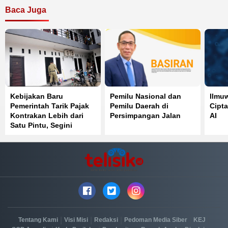
Baca Juga
Kebijakan Baru
Pemilu Nasional dan
Ilmu
Pemerintah Tarik Pajak
Pemilu Daerah di
Cipt
Kontrakan Lebih dari
Persimpangan Jalan
AI
Satu Pintu, Segini
Tarifnya
|
|
|
|
|
Tentang Kami
Visi Misi
Redaksi
Pedoman Media Siber
KEJ