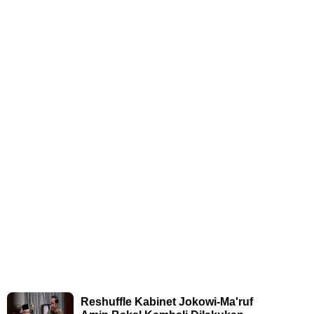
Reshuffle Kabinet Jokowi-Ma'ruf