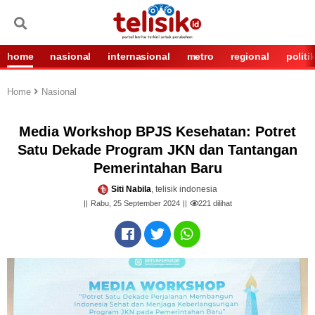
home
nasional
internasional
metro
regional
politi
Home
Nasional
Media Workshop BPJS Kesehatan: Potret
Satu Dekade Program JKN dan Tantangan
Pemerintahan Baru
Siti Nabila
, telisik indonesia
Rabu, 25 September 2024
221
dilihat