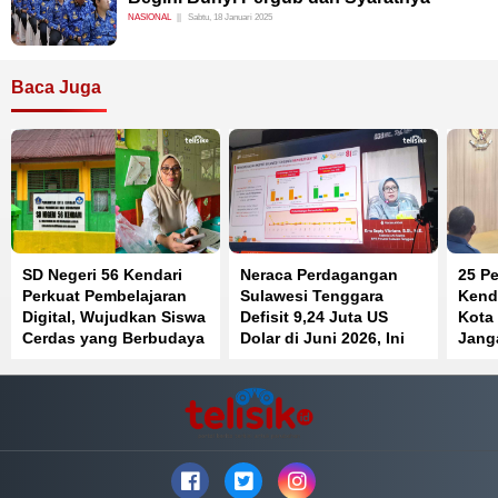
NASIONAL
Sabtu, 18 Januari 2025
Baca Juga
SD Negeri 56 Kendari
Neraca Perdagangan
25 Pe
Perkuat Pembelajaran
Sulawesi Tenggara
Kenda
Digital, Wujudkan Siswa
Defisit 9,24 Juta US
Kota
Cerdas yang Berbudaya
Dolar di Juni 2026, Ini
Jang
dan Berkarakter
Penyebabnya
Jaba
Beke