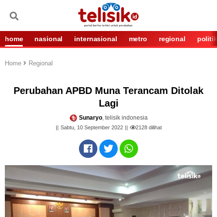
home
nasional
internasional
metro
regional
politi
Home
Regional
Perubahan APBD Muna Terancam Ditolak
Lagi
Sunaryo
, telisik indonesia
Sabtu, 10 September 2022
2128
dilihat