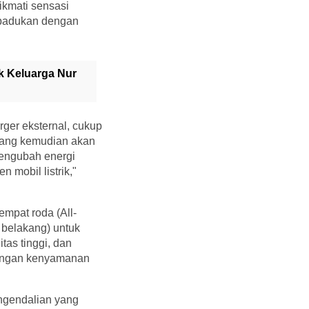
kmati sensasi
 dipadukan dengan
k Keluarga Nur
rger eksternal, cukup
 yang kemudian akan
mengubah energi
 mobil listrik,"
empat roda (All-
 belakang) untuk
tas tinggi, dan
 dengan kenyamanan
engendalian yang