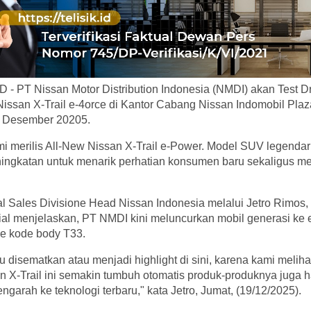
- PT Nissan Motor Distribution Indonesia (NMDI) akan Test Dr
Nissan X-Trail e-4orce di Kantor Cabang Nissan Indomobil Pla
21 Desember 20205.
 merilis All-New Nissan X-Trail e-Power. Model SUV legendaris
ingkatan untuk menarik perhatian konsumen baru sekaligus 
l Sales Divisione Head Nissan Indonesia melalui Jetro Rimos,
ial menjelaskan, PT NMDI kini meluncurkan mobil generasi ke
ce kode body T33.
 disematkan atau menjadi highlight di sini, karena kami melih
n X-Trail ini semakin tumbuh otomatis produk-produknya juga 
arah ke teknologi terbaru," kata Jetro, Jumat, (19/12/2025).