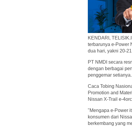
KENDARI, TELISIK.ID 
terbarunya e-Power 
dua hari, yakni 20-
PT NMDI secara resmi
dengan berbagai pen
penggemar setianya.
Caca Tobing Nasiona
Promotion and Mater
Nissan X-Trail e-4or
"Mengapa e-Power itu
konsumen dari Nissa
berkembang yang meng