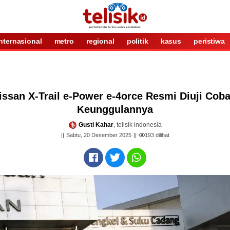
internasional
metro
regional
politik
kasus
peristiwa
ssan X-Trail e-Power e-4orce Resmi Diuji Coba 
Keunggulannya
Gusti Kahar
, telisik indonesia
Sabtu, 20 Desember 2025
193
dilihat