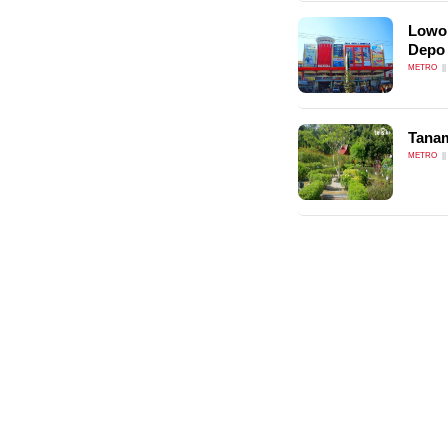
Lowon
Depo 
METRO
Tanam
METRO