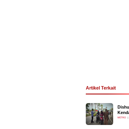
Artikel Terkait
Dishu
Kend
METRO