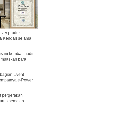
iver produk
za Kendari selama
 ini kembali hadir
memuaskan para
 bagian Event
 empatnya e-Power
at pergerakan
harus semakin