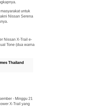
ungkapnya.
 masyarakat untuk
yakni Nissan Serena
snya.
 Nissan X-Trail e-
 Dual Tone (dua warna
ames Thailand
esember - Minggu 21
ower X-Trail yang