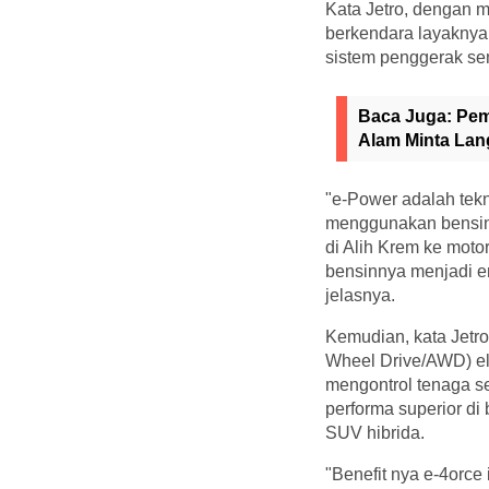
Kata Jetro, dengan
berkendara layaknya m
sistem penggerak se
Baca Juga:
Pem
Alam Minta La
"e-Power adalah tekn
menggunakan bensin 
di Alih Krem ke moto
bensinnya menjadi ene
jelasnya.
Kemudian, kata Jetro,
Wheel Drive/AWD) el
mengontrol tenaga sec
performa superior di
SUV hibrida.
"Benefit nya e-4orce