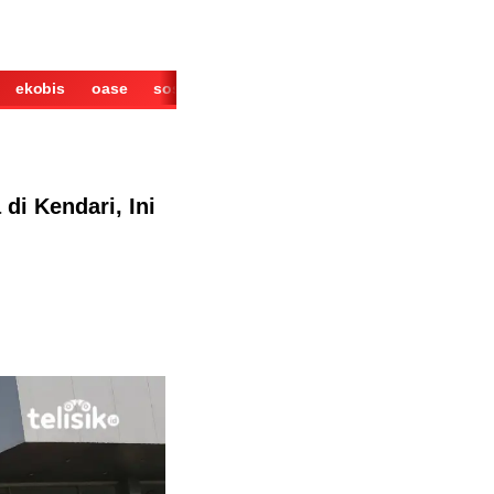
ekobis
oase
sosok
cerita
derita
wisata
kuliner
di Kendari, Ini