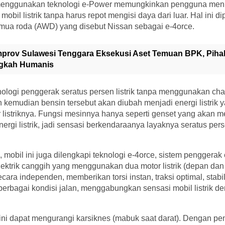
 menggunakan teknologi e-Power memungkinkan pengguna meni
obil listrik tanpa harus repot mengisi daya dari luar. Hal ini
mua roda (AWD) yang disebut Nissan sebagai e-4orce.
prov Sulawesi Tenggara Eksekusi Aset Temuan BPK, Piha
ngkah Humanis
ologi penggerak seratus persen listrik tanpa menggunakan cha
kemudian bensin tersebut akan diubah menjadi energi listrik
r listriknya. Fungsi mesinnya hanya seperti genset yang akan 
rgi listrik, jadi sensasi berkendaraanya layaknya seratus persen
 mobil ini juga dilengkapi teknologi e-4orce, sistem penggerak 
ektrik canggih yang menggunakan dua motor listrik (depan dan
ara independen, memberikan torsi instan, traksi optimal, stabili
 berbagai kondisi jalan, menggabungkan sensasi mobil listrik
 ini dapat mengurangi karsiknes (mabuk saat darat). Dengan p