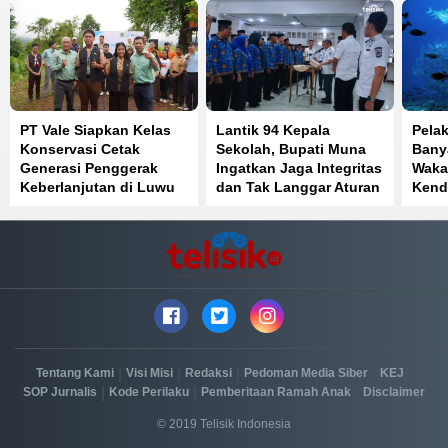
PT Vale Siapkan Kelas
Lantik 94 Kepala
Pela
Konservasi Cetak
Sekolah, Bupati Muna
Banya
Generasi Penggerak
Ingatkan Jaga Integritas
Waka
Keberlanjutan di Luwu
dan Tak Langgar Aturan
Kend
Timur
|
|
|
|
|
Tentang Kami
Visi Misi
Redaksi
Pedoman Media Siber
KEJ
|
|
|
SOP Jurnalis
Kode Perilaku
Pemberitaan Ramah Anak
Disclaimer
© 2019 Telisik Indonesia