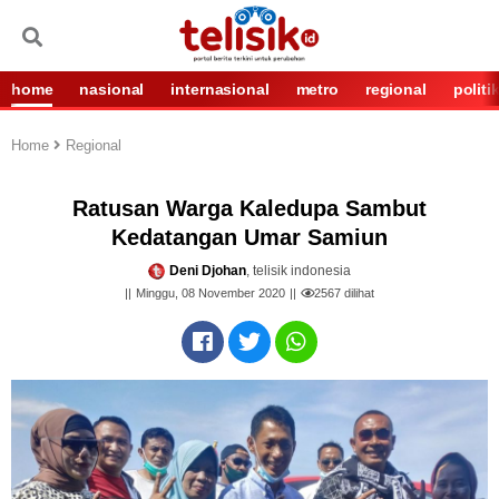
home
nasional
internasional
metro
regional
politi
Home
Regional
Ratusan Warga Kaledupa Sambut
Kedatangan Umar Samiun
Deni Djohan
, telisik indonesia
Minggu, 08 November 2020
2567
dilihat