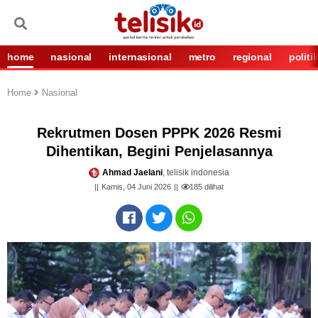
home
nasional
internasional
metro
regional
politi
Home
Nasional
Rekrutmen Dosen PPPK 2026 Resmi
Dihentikan, Begini Penjelasannya
Ahmad Jaelani
, telisik indonesia
Kamis, 04 Juni 2026
185
dilihat