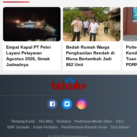
Empat Kapal PT Pelni
Bedah Rumah Warga
Polt
Layani Pelayaran
Penghasilan Rendah di
Kend
Agustus 2026, Simak
Muna Bertambah Jadi
Tuan
Jadwalnya
862 Unit
PORN
Posi
|
|
|
|
|
Tentang Kami
Visi Misi
Redaksi
Pedoman Media Siber
KEJ
|
|
|
SOP Jurnalis
Kode Perilaku
Pemberitaan Ramah Anak
Disclaimer