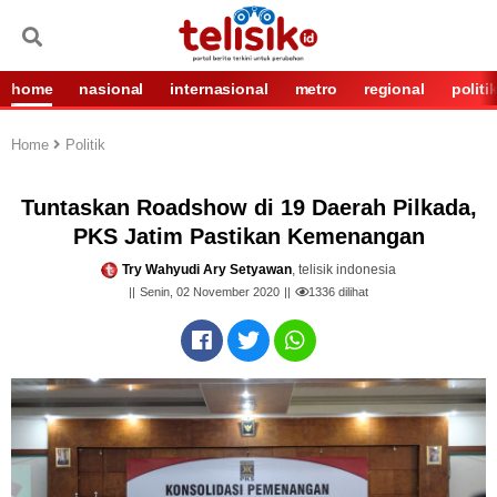
home
nasional
internasional
metro
regional
politi
Home
Politik
Tuntaskan Roadshow di 19 Daerah Pilkada,
PKS Jatim Pastikan Kemenangan
Try Wahyudi Ary Setyawan
, telisik indonesia
Senin, 02 November 2020
1336
dilihat