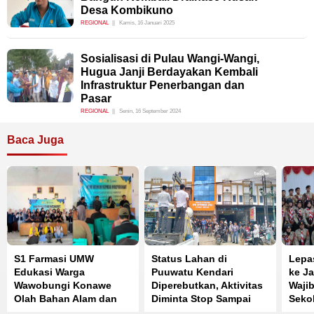
Desa Kombikuno
REGIONAL
Kamis, 16 Januari 2025
Sosialisasi di Pulau Wangi-Wangi,
Hugua Janji Berdayakan Kembali
Infrastruktur Penerbangan dan
Pasar
REGIONAL
Senin, 16 September 2024
Baca Juga
S1 Farmasi UMW
Status Lahan di
Lepa
Edukasi Warga
Puuwatu Kendari
ke Ja
Wawobungi Konawe
Diperebutkan, Aktivitas
Waji
Olah Bahan Alam dan
Diminta Stop Sampai
Seko
Perkuat Kemandirian
Ada Kepastian Hukum
Kemb