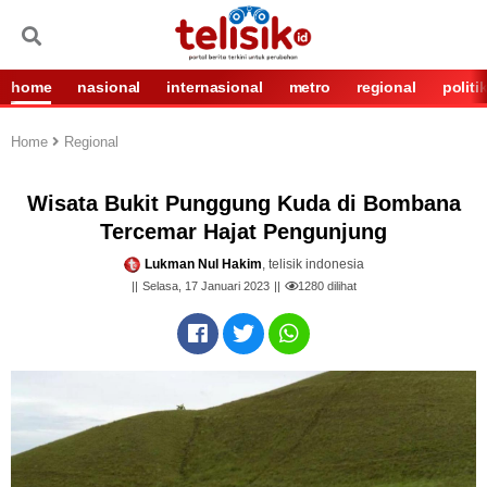
home
nasional
internasional
metro
regional
politi
Home
Regional
Wisata Bukit Punggung Kuda di Bombana
Tercemar Hajat Pengunjung
Lukman Nul Hakim
, telisik indonesia
Selasa, 17 Januari 2023
1280
dilihat