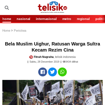
home
nasional
internasional
metro
regional
politi
Home
Peristiwa
Bela Muslim Uighur, Ratusan Warga Sultra
Kecam Rezim Cina
Fitrah Nugraha
, telisik indonesia
Sabtu, 28 Desember 2019
3434
dilihat