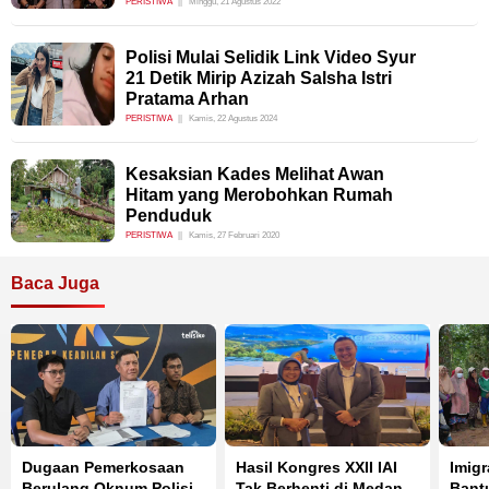
PERISTIWA
Minggu, 21 Agustus 2022
Polisi Mulai Selidik Link Video Syur
21 Detik Mirip Azizah Salsha Istri
Pratama Arhan
PERISTIWA
Kamis, 22 Agustus 2024
Kesaksian Kades Melihat Awan
Hitam yang Merobohkan Rumah
Penduduk
PERISTIWA
Kamis, 27 Februari 2020
Baca Juga
Dugaan Pemerkosaan
Hasil Kongres XXII IAI
Imigr
Berulang Oknum Polisi,
Tak Berhenti di Medan,
Bant