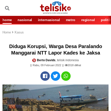
home
nasional
internasional
metro
regional
politi
Home
Kasus
Diduga Korupsi, Warga Desa Paralando
Manggarai NTT Lapor Kades ke Jaksa
Berto Davids
, telisik indonesia
Rabu, 09 Februari 2022
2018
dilihat